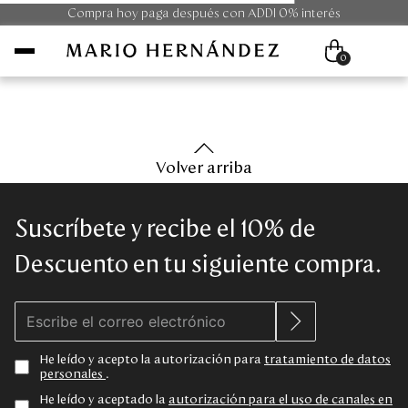
Compra hoy paga después con ADDI 0% interés
0
Mujer
Volver arriba
Hombre
Suscríbete y recibe el 10% de
Unisex
Descuento en tu siguiente compra.
Viaje
Colecciones
He leído y acepto la autorización para
tratamiento de datos
personales
.
Outlet
He leído y aceptado la
autorización para el uso de canales en