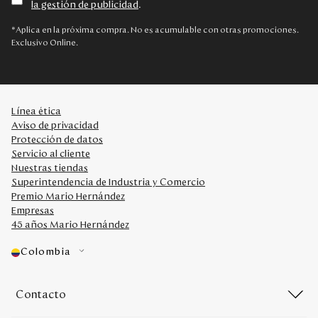
la gestión de publicidad
.
Disney
*Aplica en la próxima compra. No es acumulable con otras promociones.
Exclusivo Online.
Mi cuenta
Blog
Línea ética
Aviso de privacidad
Servicio al cliente
Protección de datos
Servicio al cliente
Nuestras tiendas
Nuestras Tiendas
Superintendencia de Industria y Comercio
Premio Mario Hernández
Empresas
Colombia
45 años Mario Hernández
Costa Rica
Panamá
Colombia
USA
Venezuela
Contacto