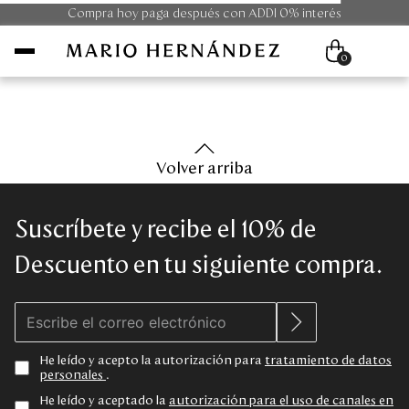
Compra hoy paga después con ADDI 0% interés
0
Mujer
Volver arriba
Hombre
Suscríbete y recibe el 10% de
Unisex
Descuento en tu siguiente compra.
Viaje
Colecciones
He leído y acepto la autorización para
tratamiento de datos
personales
.
Outlet
He leído y aceptado la
autorización para el uso de canales en