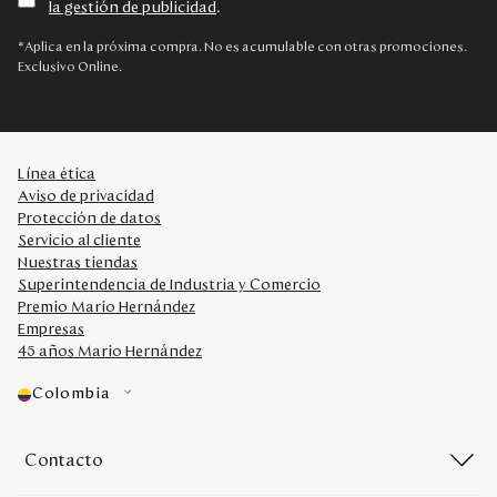
la gestión de publicidad
.
Disney
*Aplica en la próxima compra. No es acumulable con otras promociones.
Exclusivo Online.
Mi cuenta
Blog
Línea ética
Aviso de privacidad
Servicio al cliente
Protección de datos
Servicio al cliente
Nuestras tiendas
Nuestras Tiendas
Superintendencia de Industria y Comercio
Premio Mario Hernández
Empresas
Colombia
45 años Mario Hernández
Costa Rica
Panamá
Colombia
USA
Venezuela
Contacto