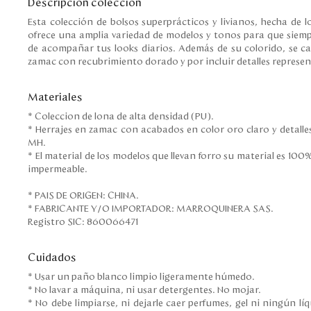
Descripción colección
Esta colección de bolsos superprácticos y livianos, hecha de l
ofrece una amplia variedad de modelos y tonos para que siemp
de acompañar tus looks diarios. Además de su colorido, se ca
zamac con recubrimiento dorado y por incluir detalles represen
Materiales
* Coleccion de lona de alta densidad (PU).
* Herrajes en zamac con acabados en color oro claro y detalle
MH.
* El material de los modelos que llevan forro su material es 100% poliéster con recubrimiento
impermeable.
* PAIS DE ORIGEN: CHINA.
* FABRICANTE Y/O IMPORTADOR: MARROQUINERA SAS.
Registro SIC: 860066471
Cuidados
* Usar un paño blanco limpio ligeramente húmedo.
* No lavar a máquina, ni usar detergentes. No mojar.
* No debe limpiarse, ni dejarle caer perfumes, gel ni ningún l