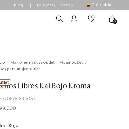
Colombia
Blog
Nuestras Tiendas
0
mario hernandez outlet
mujer outlet
olsos para mujer outlet
utlet
anos Libres Kai Rojo Kroma
:
7705751584054
99
.
000
or :
Rojo