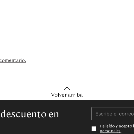
n comentario.
Volver arriba
e descuento en
He leído y acepto
personales
.