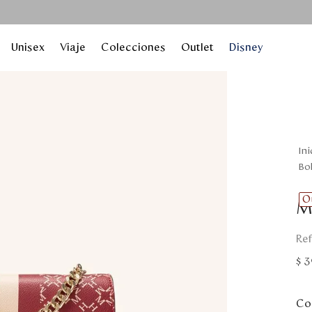
Unisex
Viaje
Colecciones
Outlet
Disney
b
O
M
$
3
Col