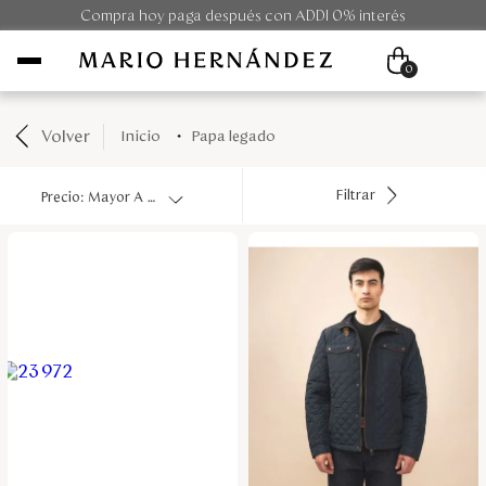
Compra hoy paga después con ADDI 0% interés
0
Volver
papa legado
Mujer
Filtrar
Precio: Mayor A Menor
Hombre
Unisex
Viaje
Colecciones
Outlet