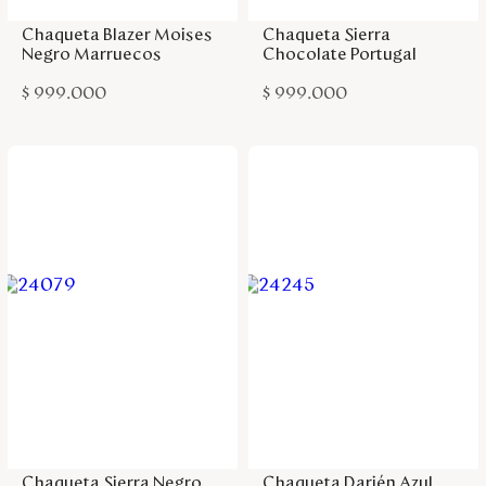
Chaqueta Blazer Moises
Chaqueta Sierra
Negro Marruecos
Chocolate Portugal
$
999
.
000
$
999
.
000
Agregar a la bolsa
Agregar a la bolsa
Chaqueta Sierra Negro
Chaqueta Darién Azul