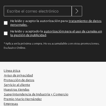
He leído y acepto la autorización para
tratamiento de datos
personales
.
He leído y aceptado la
autorización para el uso de canales en
la gestión de publicidad
.
*Aplica en la próxima compra. No es acumulable con otras promociones.
Exclusivo Online.
Línea ética
Aviso de privacidad
Protección de datos
Servicio al cliente
Nuestras tiendas
Superintendencia de Industria y Comercio
Premio Mario Hernández
Empresas