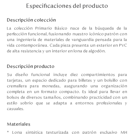
Disney
Especificaciones del producto
Descripción colección
Mi cuenta
La colección Primario Básico nace de la búsqueda de la
perfección funcional, fusionando nuestro icónico patrón con
una ingeniería de materiales de vanguardia pensada para la
Blog
vida contemporánea. Cada pieza presenta un exterior en PVC
de alta resistencia y un interior en lona de algodón.
Servicio al cliente
Descripción producto
Nuestras Tiendas
Su diseño funcional incluye diez compartimientos para
tarjetas, un espacio dedicado para billetes y un bolsillo con
cremallera para monedas, asegurando una organización
completa en un formato compacto. Es ideal para llevar en
Colombia
bolsos de diversos tamaños, combinando practicidad con un
Costa Rica
estilo sobrio que se adapta a entornos profesionales y
Panamá
casuales.
USA
Venezuela
Materiales
* Lona sintética texturizada con patrón exclusivo MH