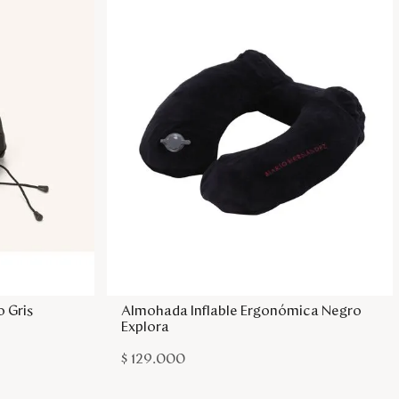
sa
Agregar a la bolsa
 Gris
Almohada Inflable Ergonómica Negro
Explora
$
129
.
000