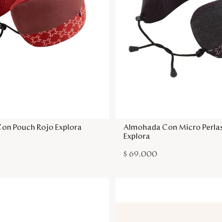
Agregar a la bolsa
Agregar a la bol
on Pouch Rojo Explora
Almohada Con Micro Perla
Explora
$
69
.
000