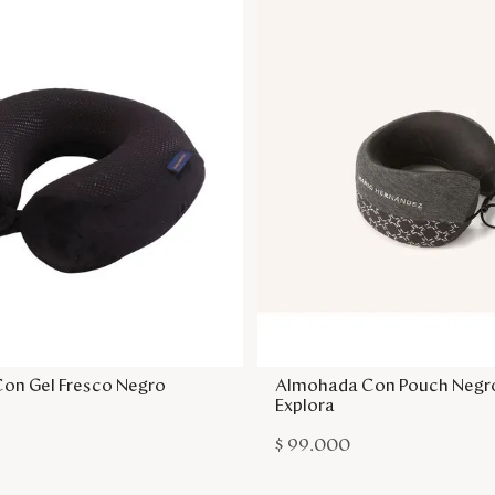
Agregar a la bolsa
Agregar a la bol
on Gel Fresco Negro
Almohada Con Pouch Negro
Explora
$
99
.
000