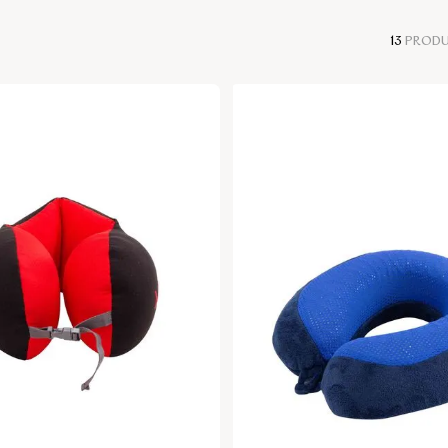
13
PROD