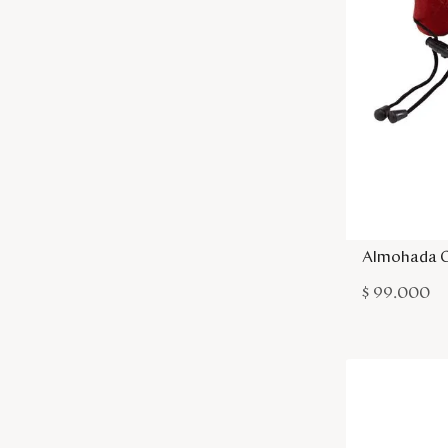
Almohada C
$
99
.
000