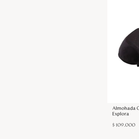
Almohada C
Explora
$
109
.
000