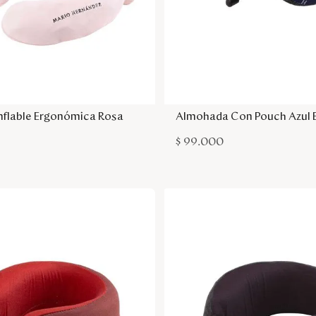
Agregar a la bolsa
Agregar a la bol
nflable Ergonómica Rosa
Almohada Con Pouch Azul 
$
99
.
000