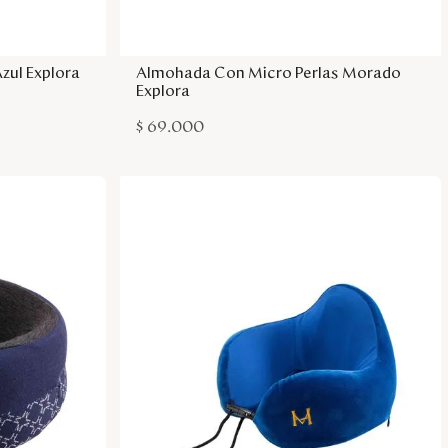
sa
Agregar a la bolsa
zul Explora
Almohada Con Micro Perlas Morado
Explora
$
69
.
000