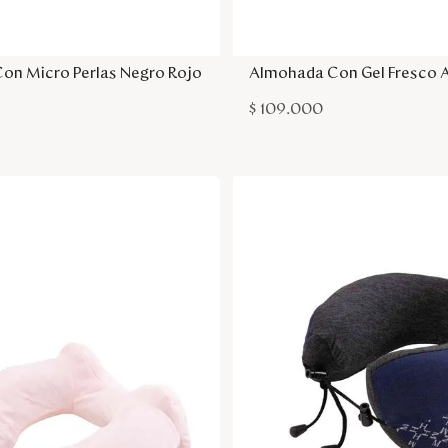
Agregar a la bolsa
Agregar a la bol
on Micro Perlas Negro Rojo
Almohada Con Gel Fresco A
$
109
.
000