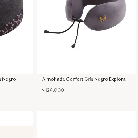
sa
Agregar a la bolsa
s Negro
Almohada Confort Gris Negro Explora
$
129
.
000