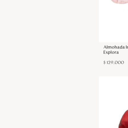
Almohada I
Explora
$
129
.
000