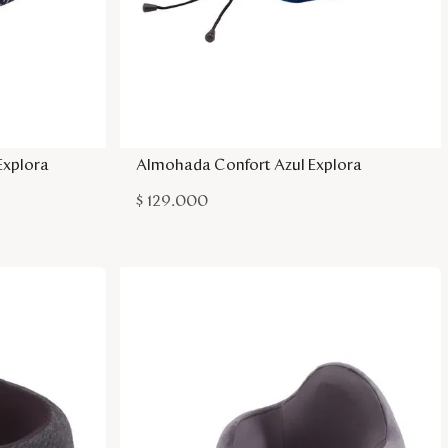
sa
Agregar a la bolsa
Explora
Almohada Confort Azul Explora
$
129
.
000