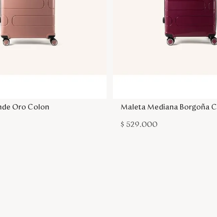
Agregar a la bolsa
Agregar a la bol
nde Oro Colon
Maleta Mediana Borgoña C
$
529
.
000