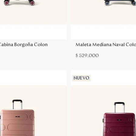
Agregar a la bolsa
Agregar a la bol
Cabina Borgoña Colon
Maleta Mediana Naval Col
$
529
.
000
NUEVO