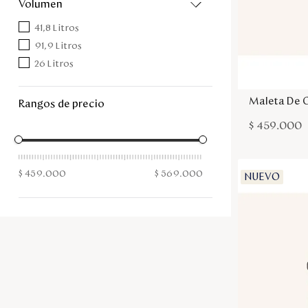
volumen
41,8 Litros
91,9 Litros
26 Litros
Maleta De 
rangos de precio
$
459
.
000
$ 459.000
$ 569.000
NUEVO