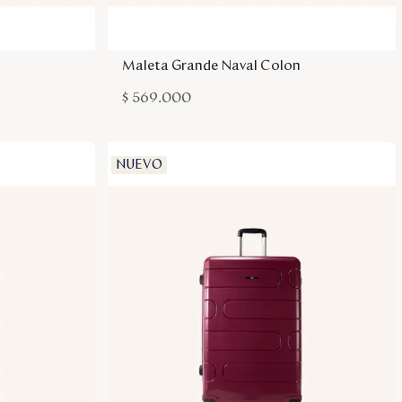
sa
Agregar a la bolsa
Maleta Grande Naval Colon
$
569
.
000
NUEVO