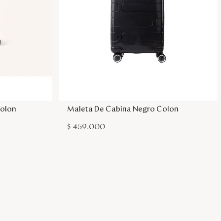
sa
Agregar a la bolsa
olon
Maleta De Cabina Negro Colon
$
459
.
000