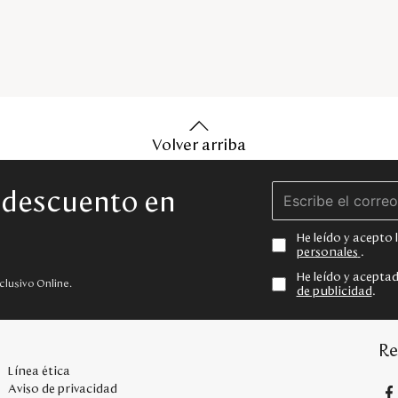
Volver arriba
e descuento en
He leído y acepto
personales
.
He leído y acepta
clusivo Online.
de publicidad
.
Re
Línea ética
Aviso de privacidad