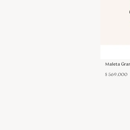
Maleta Gra
$
569
.
000