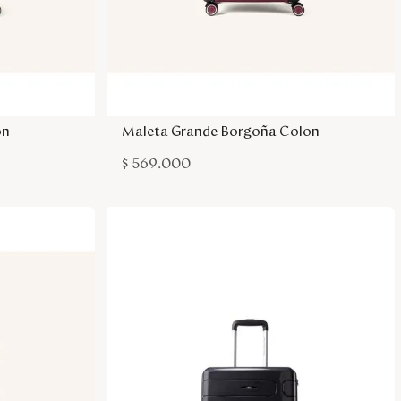
sa
Agregar a la bolsa
on
Maleta Grande Borgoña Colon
$
569
.
000