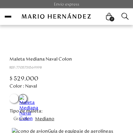
Envío express
0
Mujer
Maleta Mediana Naval Colon
Hombre
:
7705751569198
Unisex
$
529
.
000
Color :
Naval
Viaje
Colecciones
Tipo de maleta:
Grande
Mediano
Outlet
Guía de equipaje de aerolíneas