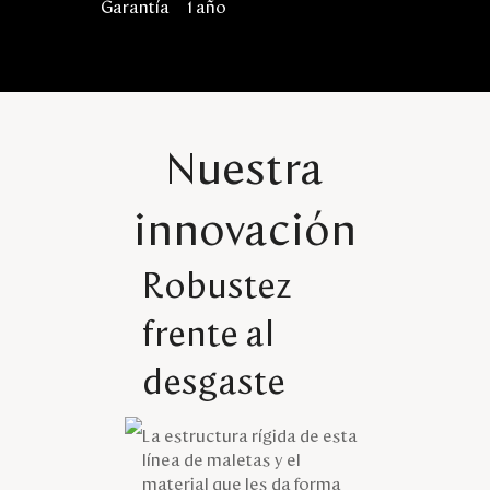
Garantía
1 año
Nuestra
innovación
Robustez
frente al
desgaste
La estructura rígida de esta
línea de maletas y el
material que les da forma