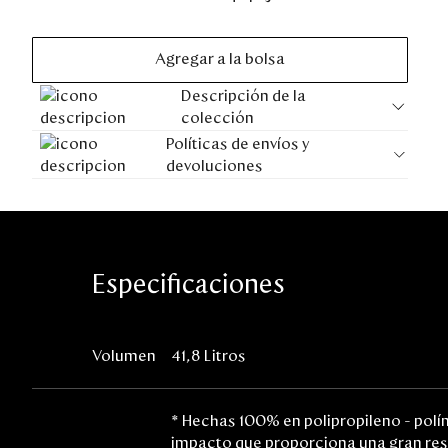
Disney
Agregar a la bolsa
Mi cuenta
Descripción de la
colección
Blog
Políticas de envíos y
devoluciones
Servicio al cliente
Nuestras Tiendas
Especificaciones
Colombia
Costa Rica
Panamá
Volumen
41,8 Litros
USA
Venezuela
* Hechas 100% en polipropileno - polí
impacto que proporciona una gran resi