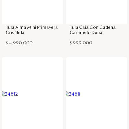
Disney
Agregar a la bolsa
Agregar a la bolsa
Mi cuenta
Tula Alma Mini Primavera
Tula Gaia Con Cadena
Crisálida
Caramelo Duna
Blog
$
4
.
990
.
000
$
999
.
000
Servicio al cliente
Nuestras Tiendas
Colombia
Costa Rica
Panamá
USA
Venezuela