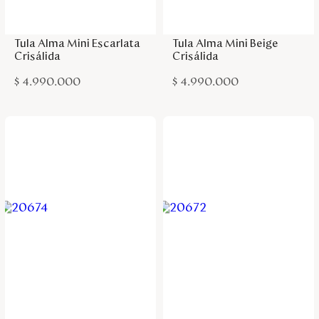
Agregar a la bolsa
Agregar a la bolsa
Tula Alma Mini Escarlata
Tula Alma Mini Beige
Crisálida
Crisálida
$
4
.
990
.
000
$
4
.
990
.
000
Agregar a la bolsa
Agregar a la bolsa