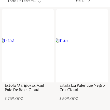
Filtrar
Fecha De Lanzamiento
Disney
Mi cuenta
Blog
Servicio al cliente
Nuestras Tiendas
Agregar a la bolsa
Agregar a la bolsa
Colombia
Costa Rica
Estola Mariposas Azul
Estola Iza Palenque Negro
Panamá
Palo De Rosa Cloud
Gris Cloud
USA
Venezuela
$
759
.
000
$
599
.
000