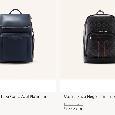
Agregar a la bolsa
Agregar a la bol
 Tapa Cano Azul Platinum
Morral Enzo Negro Primari
$
1
.
590
.
000
$
1
.
539
.
000