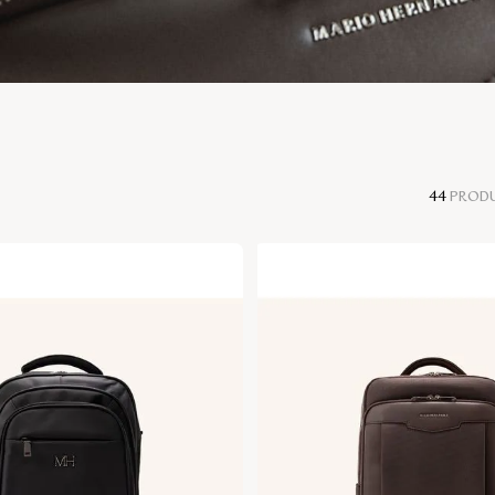
44
PROD