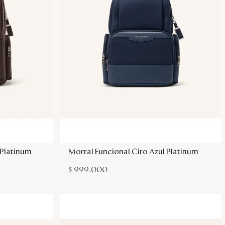
sa
Agregar a la bolsa
 Platinum
Morral Funcional Ciro Azul Platinum
$
999
.
000