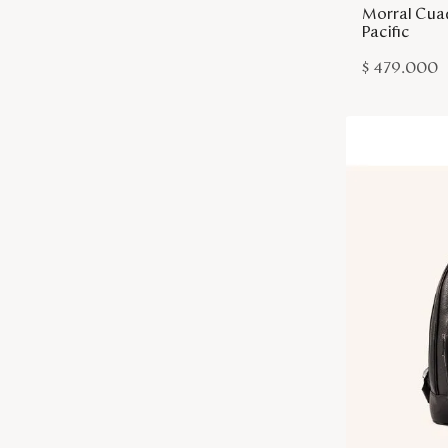
Morral Cuad
Pacific
$
479
.
000