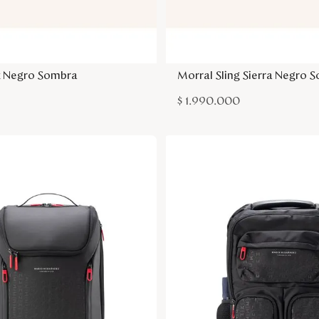
Agregar a la bolsa
Agregar a la bol
z Negro Sombra
Morral Sling Sierra Negro 
0
$
1
.
990
.
000