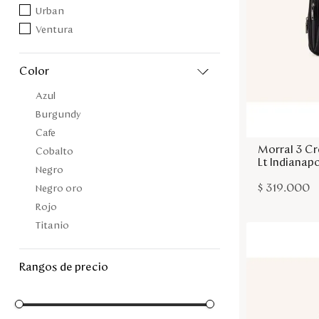
Urban
Ventura
color
Azul
Burgundy
Cafe
Morral 3 C
Cobalto
Lt Indianapo
Negro
$
319
.
000
Negro oro
Rojo
Titanio
rangos de precio