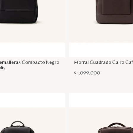
Agregar a la bolsa
Agregar a la bol
remalleras Compacto Negro
Morral Cuadrado Cairo Caf
lis
$
1
.
099
.
000