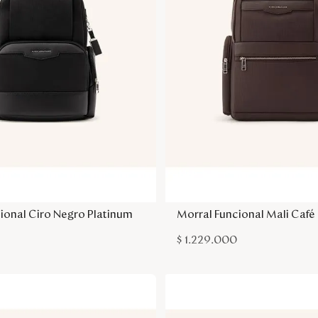
Agregar a la bolsa
Agregar a la bol
ional Ciro Negro Platinum
Morral Funcional Mali Café
$
1
.
229
.
000