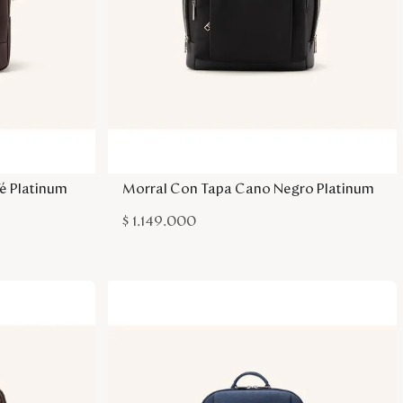
sa
Agregar a la bolsa
é Platinum
Morral Con Tapa Cano Negro Platinum
$
1
.
149
.
000