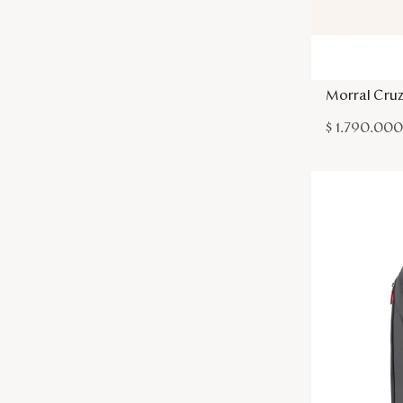
Morral Cru
$
1
.
790
.
00