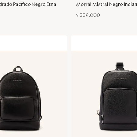
rado Pacífico Negro Etna
Morral Mistral Negro India
$
339
.
000