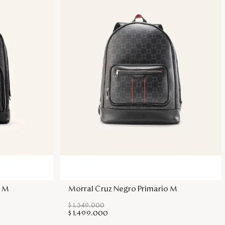
sa
Agregar a la bolsa
o M
Morral Cruz Negro Primario M
$
1
.
549
.
000
$
1
.
499
.
000