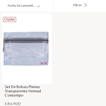
Disney
Filtrar
Fecha De Lanzamiento
Outlet
Mi cuenta
Blog
Servicio al cliente
Nuestras Tiendas
Colombia
Agregar a la bolsa
Costa Rica
Panamá
Set De Bolsas Planas
USA
Transparente Nomad
Venezuela
Contempo
$
84
.
900