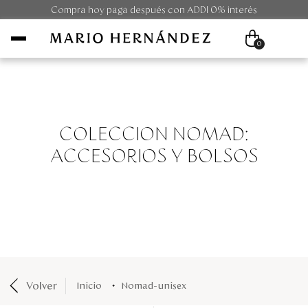
Compra hoy paga después con ADDI 0% interés
0
Mujer
COLECCION NOMAD:
Hombre
ACCESORIOS Y BOLSOS
Unisex
Viaje
Colecciones
Outlet
Volver
nomad-unisex