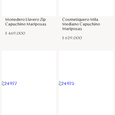
Agregar a la bolsa
Agregar a la bolsa
Monedero Llavero Zip
Cosmetiquero Mila
Capuchino Mariposas
Mediano Capuchino
Mariposas
$
469
.
000
$
629
.
000