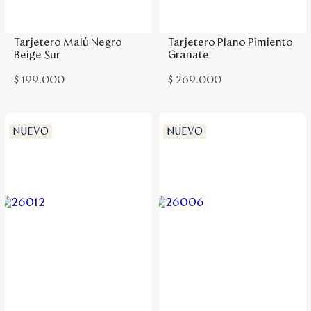
Agregar a la bolsa
Agregar a la bolsa
Tarjetero Malú Negro
Tarjetero Plano Pimiento
Beige Sur
Granate
$
199
.
000
$
269
.
000
NUEVO
NUEVO
Agregar a la bolsa
Agregar a la bolsa