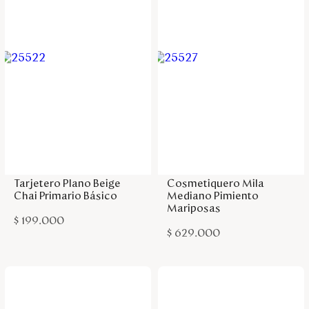
Agregar a la bolsa
Agregar a la bolsa
Tarjetero Plano Beige
Cosmetiquero Mila
Chai Primario Básico
Mediano Pimiento
Mariposas
$
199
.
000
$
629
.
000