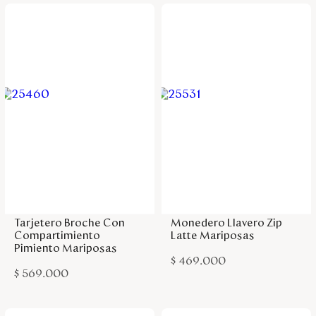
Agregar a la bolsa
Agregar a la bolsa
Tarjetero Broche Con
Monedero Llavero Zip
Compartimiento
Latte Mariposas
Pimiento Mariposas
$
469
.
000
$
569
.
000