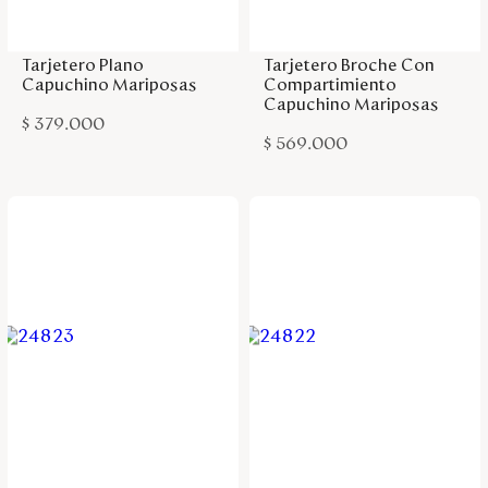
Agregar a la bolsa
Agregar a la bolsa
Tarjetero Plano
Tarjetero Broche Con
Capuchino Mariposas
Compartimiento
Capuchino Mariposas
$
379
.
000
$
569
.
000
Agregar a la bolsa
Agregar a la bolsa