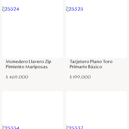
Agregar a la bolsa
Agregar a la bolsa
Monedero Llavero Zip
Tarjetero Plano Toro
Pimiento Mariposas
Primario Básico
$
469
.
000
$
199
.
000