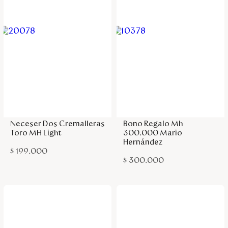
Agregar a la bolsa
Agregar a la bolsa
Neceser Dos Cremalleras
Bono Regalo Mh
Toro MH Light
300.000 Mario
Hernández
$
199
.
000
$
300
.
000