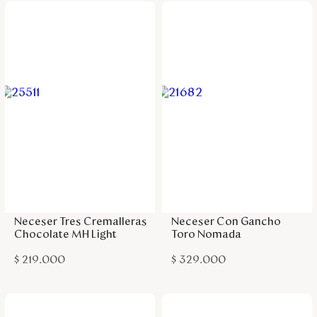
Agregar a la bolsa
Agregar a la bolsa
Neceser Tres Cremalleras
Neceser Con Gancho
Chocolate MH Light
Toro Nomada
$
219
.
000
$
329
.
000