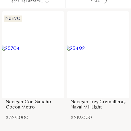
Filtrar
Fecha De Lanzamiento
Disney
NUEVO
Mi cuenta
Blog
Servicio al cliente
Nuestras Tiendas
Agregar a la bolsa
Agregar a la bolsa
Colombia
Costa Rica
Neceser Con Gancho
Neceser Tres Cremalleras
Panamá
Cocoa Metro
Naval MH Light
USA
Venezuela
$
329
.
000
$
219
.
000