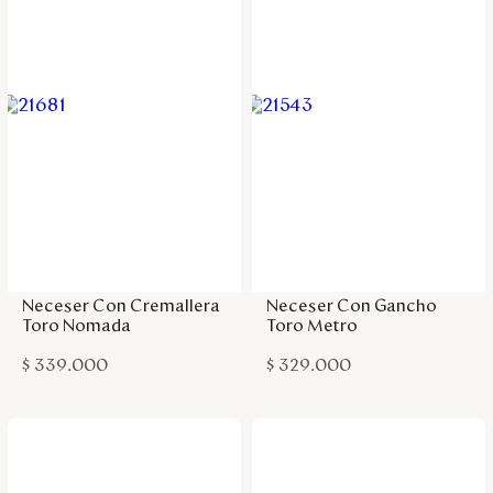
Agregar a la bolsa
Agregar a la bolsa
Neceser Con Cremallera
Neceser Con Gancho
Toro Nomada
Toro Metro
$
339
.
000
$
329
.
000