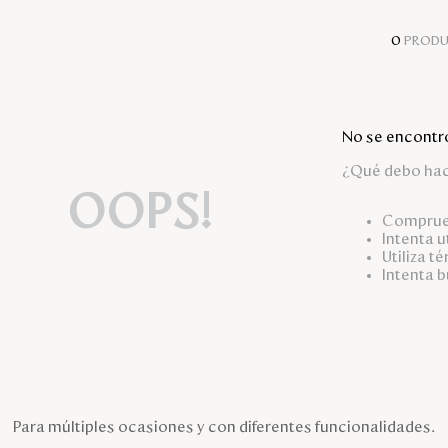
0
PROD
No se encontr
¿Qué debo ha
OOPS!
Comprueb
Intenta u
Utiliza t
Intenta 
Para múltiples ocasiones y con diferentes funcionalidades.