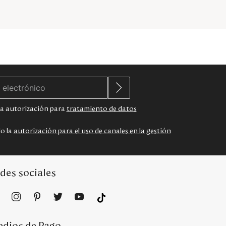
 la autorización para
tratamiento de datos
do la
autorización para el uso de canales en la gestión
des sociales
dios de Pago