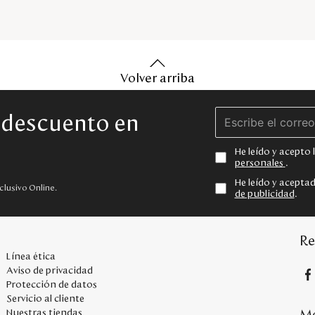
Volver arriba
e descuento en
He leído y acepto
personales
.
He leído y acepta
clusivo Online.
de publicidad
.
Re
Línea ética
Aviso de privacidad
Protección de datos
Servicio al cliente
Me
Nuestras tiendas