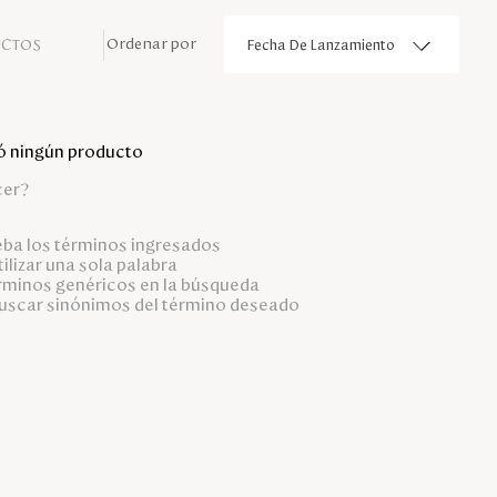
UCTOS
Fecha De Lanzamiento
ó ningún producto
cer?
a los términos ingresados
tilizar una sola palabra
érminos genéricos en la búsqueda
buscar sinónimos del término deseado