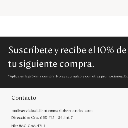
Suscríbete y recibe el 10% d
tu siguiente compra.
*Aplica en la próxima compra. No es acumulable con otras promociones. Ex
Contacto
mail:servicioalcliente@mariohernandez.com
Dirección: Cra. 68D #13 - 54, Int 7
Nit: 860.066.471-1