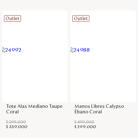
Outlet
Outlet
Agregar a la bolsa
Agregar a la bolsa
Tote Alas Mediano Taupe
Manos Libres Calypso
Coral
Ébano Coral
$
599
.
000
$
499
.
000
$
359
.
000
$
299
.
000