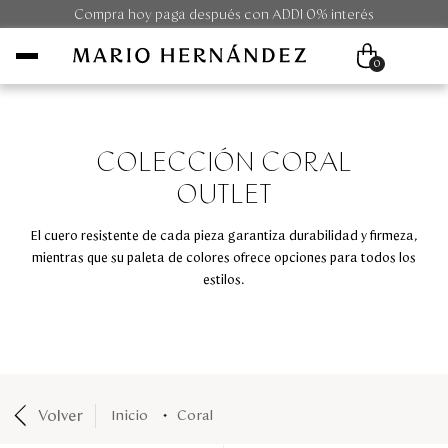
Compra hoy paga después con ADDI 0% interés
0
Mujer
COLECCIÓN CORAL
OUTLET
Hombre
El cuero resistente de cada pieza garantiza durabilidad y firmeza,
Unisex
mientras que su paleta de colores ofrece opciones para todos los
estilos.
Viaje
Colecciones
Outlet
Volver
coral