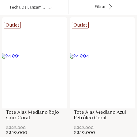
Disney
Filtrar
Fecha De Lanzamiento
Outlet
Outlet
Mi cuenta
Blog
Servicio al cliente
Nuestras Tiendas
Colombia
Agregar a la bolsa
Agregar a la bolsa
Costa Rica
Panamá
Tote Alas Mediano Rojo
Tote Alas Mediano Azul
USA
Cruz Coral
Petróleo Coral
Venezuela
$
599
.
000
$
599
.
000
$
359
.
000
$
359
.
000