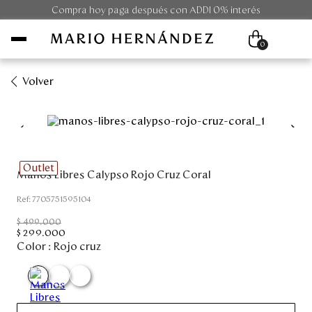
Compra hoy paga después con ADDI 0% interés
0
Volver
Mujer
Hombre
Outlet
Manos Libres Calypso Rojo Cruz Coral
Unisex
:
7705751595104
Viaje
$
499
.
000
$
299
.
000
Color :
Rojo cruz
Colecciones
Outlet