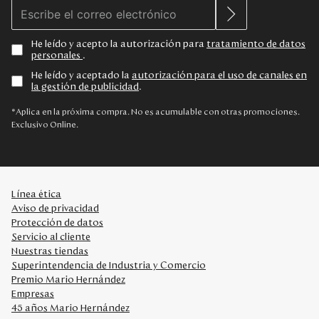
He leído y acepto la autorización para
tratamiento de datos
personales
.
He leído y aceptado la
autorización para el uso de canales en
la gestión de publicidad
.
*Aplica en la próxima compra. No es acumulable con otras promociones.
Exclusivo Online.
Línea ética
Aviso de privacidad
Protección de datos
Servicio al cliente
Nuestras tiendas
Superintendencia de Industria y Comercio
Premio Mario Hernández
Empresas
45 años Mario Hernández