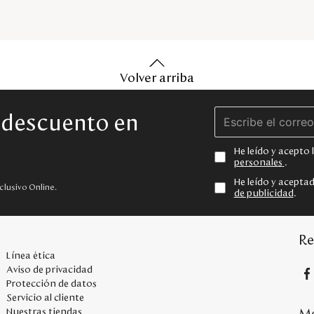
Volver arriba
e descuento en
He leído y acepto
personales
.
He leído y acepta
clusivo Online.
de publicidad
.
Re
Línea ética
Aviso de privacidad
Protección de datos
Servicio al cliente
Me
Nuestras tiendas