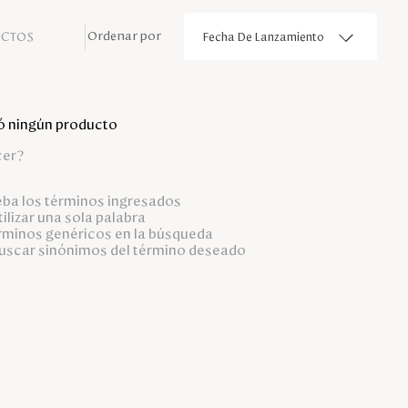
UCTOS
Fecha De Lanzamiento
ó ningún producto
cer?
a los términos ingresados
tilizar una sola palabra
érminos genéricos en la búsqueda
buscar sinónimos del término deseado