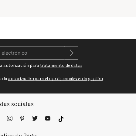
 la autorización para
tratamiento de datos
do la
autorización para el uso de canales en la gestión
des sociales
dios de Pago