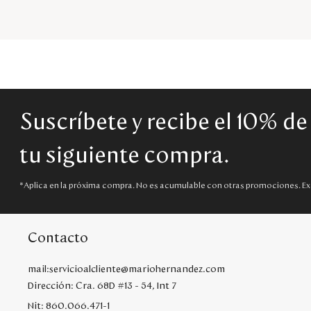
Suscríbete y recibe el 10% d
tu siguiente compra.
*Aplica en la próxima compra. No es acumulable con otras promociones. Ex
Contacto
mail:servicioalcliente@mariohernandez.com
Dirección: Cra. 68D #13 - 54, Int 7
Nit: 860.066.471-1