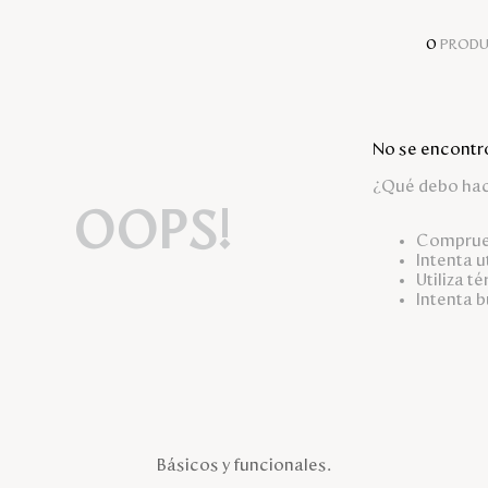
0
PROD
No se encontr
¿Qué debo ha
OOPS!
Comprueb
Intenta u
Utiliza t
Intenta 
Básicos y funcionales.