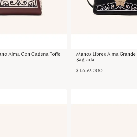
Agregar a la bolsa
Agregar a la bol
ano Alma Con Cadena Toffe
Manos Libres Alma Grande
Sagrada
$
1
.
659
.
000