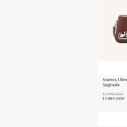
Manos Libr
Sagrada
$
1
.
990
.
000
$
1
.
489
.
000