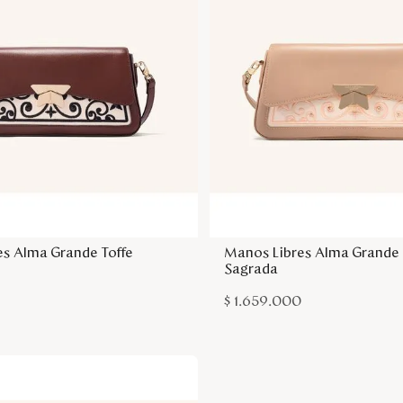
Agregar a la bolsa
Agregar a la bol
es Alma Grande Toffe
Manos Libres Alma Grande
Sagrada
$
1
.
659
.
000