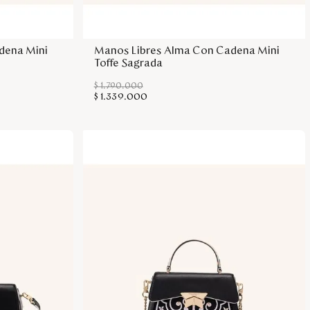
sa
Agregar a la bolsa
dena Mini
Manos Libres Alma Con Cadena Mini
Toffe Sagrada
$
1
.
790
.
000
$
1
.
339
.
000