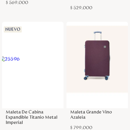
$
569
.
000
$
529
.
000
NUEVO
Agregar a la bolsa
Agregar a la bolsa
Maleta De Cabina
Maleta Grande Vino
Expandible Titanio Metal
Azaleia
Imperial
$
799
.
000