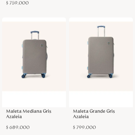
$
759
.
000
Agregar a la bolsa
Agregar a la bolsa
Maleta Mediana Gris
Maleta Grande Gris
Azaleia
Azaleia
$
689
.
000
$
799
.
000