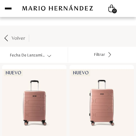
Compra hoy paga después con ADDI 0% interés
0
Mujer
Volver
Hombre
Filtrar
Fecha De Lanzamiento
Unisex
NUEVO
NUEVO
Viaje
Colecciones
Outlet
Disney