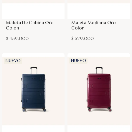
Agregar a la bolsa
Agregar a la bolsa
Mi cuenta
Maleta De Cabina Oro
Maleta Mediana Oro
Colon
Colon
Blog
$
459
.
000
$
529
.
000
Servicio al cliente
NUEVO
NUEVO
Nuestras Tiendas
Colombia
Costa Rica
Panamá
USA
Venezuela
Agregar a la bolsa
Agregar a la bolsa