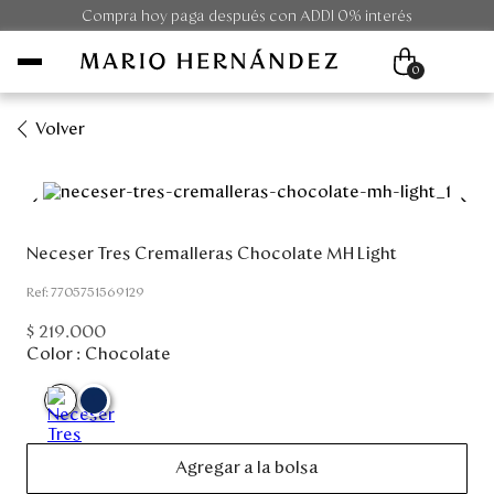
Compra hoy paga después con ADDI 0% interés
0
Volver
Mujer
Hombre
Neceser Tres Cremalleras Chocolate MH Light
Unisex
:
7705751569129
$
219
.
000
Viaje
Color :
Chocolate
Colecciones
Outlet
Agregar a la bolsa