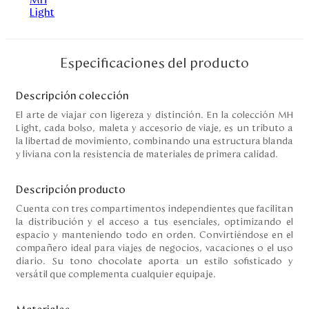
Disney
Mi cuenta
Especificaciones del producto
Blog
Descripción colección
El arte de viajar con ligereza y distinción. En la colección MH
Light, cada bolso, maleta y accesorio de viaje, es un tributo a
Servicio al cliente
la libertad de movimiento, combinando una estructura blanda
y liviana con la resistencia de materiales de primera calidad.
Nuestras Tiendas
Descripción producto
Cuenta con tres compartimentos independientes que facilitan
Colombia
la distribución y el acceso a tus esenciales, optimizando el
Costa Rica
espacio y manteniendo todo en orden. Convirtiéndose en el
Panamá
compañero ideal para viajes de negocios, vacaciones o el uso
USA
diario. Su tono chocolate aporta un estilo sofisticado y
Venezuela
versátil que complementa cualquier equipaje.