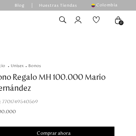
Colombia
Blog
Nuestras Tiendas
0
unisex
bonos
ono Regalo MH 100.000 Mario
ernández
:
7701749540569
00
.
000
Comprar ahora