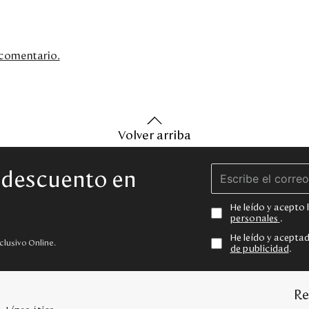
n comentario.
Volver arriba
e descuento en
He leído y acepto
personales
.
He leído y acepta
clusivo Online.
de publicidad
.
Re