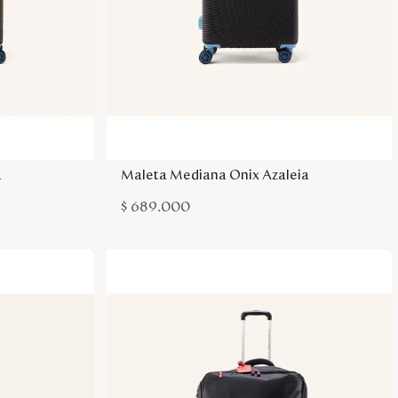
sa
Agregar a la bolsa
a
Maleta Mediana Onix Azaleia
$
689
.
000