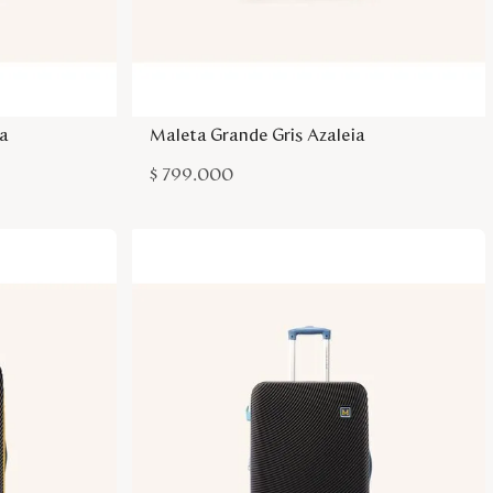
sa
Agregar a la bolsa
ia
Maleta Grande Gris Azaleia
$
799
.
000