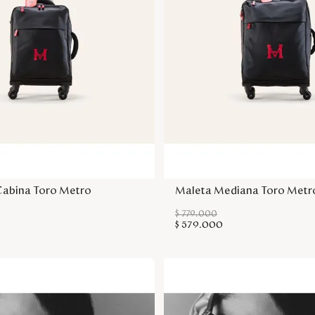
Agregar a la bolsa
Agregar a la bol
Cabina Toro Metro
Maleta Mediana Toro Metr
$
779
.
000
$
579
.
000