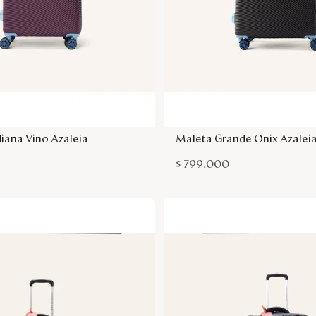
Agregar a la bolsa
Agregar a la bol
iana Vino Azaleia
Maleta Grande Onix Azalei
$
799
.
000