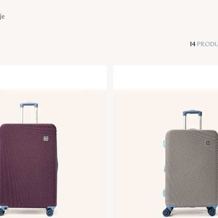
je
14
PROD