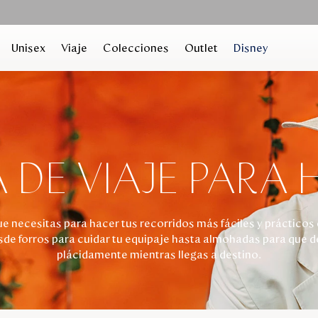
Unisex
Viaje
Colecciones
Outlet
Disney
 DE VIAJE PARA
ue necesitas para hacer tus recorridos más fáciles y prácticos 
esde forros para cuidar tu equipaje hasta almohadas para que 
plácidamente mientras llegas a destino.