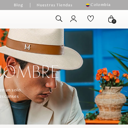
Colombia
Blog
Nuestras Tiendas
0
 HOMBRE
en un solo
descanses