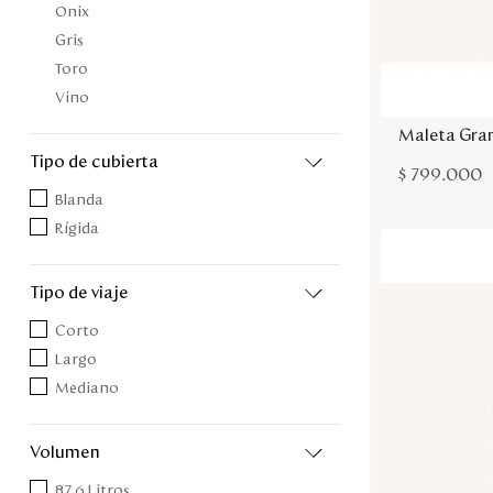
Onix
Gris
Toro
Vino
Maleta Gran
tipo de cubierta
$
799
.
000
Blanda
Rígida
tipo de viaje
Corto
Largo
Mediano
volumen
87,6 Litros