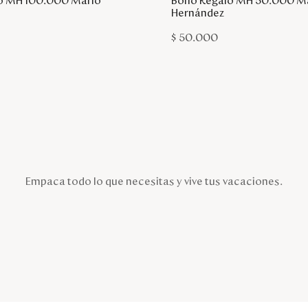
o MH 100.000 Mario
Bono Regalo MH 50.000 M
Hernández
$
50
.
000
Empaca todo lo que necesitas y vive tus vacaciones.