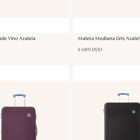
Agregar a la bolsa
Agregar a la bol
de Vino Azaleia
Maleta Mediana Gris Azale
$
689
.
000