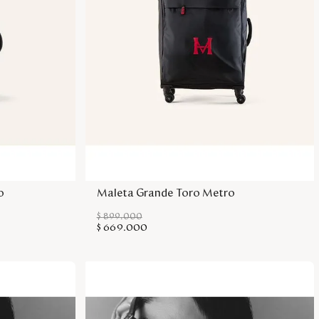
sa
Agregar a la bolsa
o
Maleta Grande Toro Metro
$
899
.
000
$
669
.
000