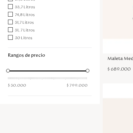
55,7 Litros
74,8 Litros
51,7 Litros
51, 7 Litros
30 Litros
rangos de precio
Maleta Med
$
689
.
000
$ 50.000
$ 799.000