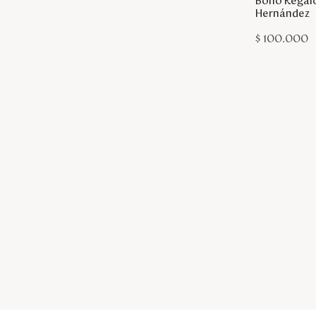
Bono Regal
Hernández
$
100
.
000