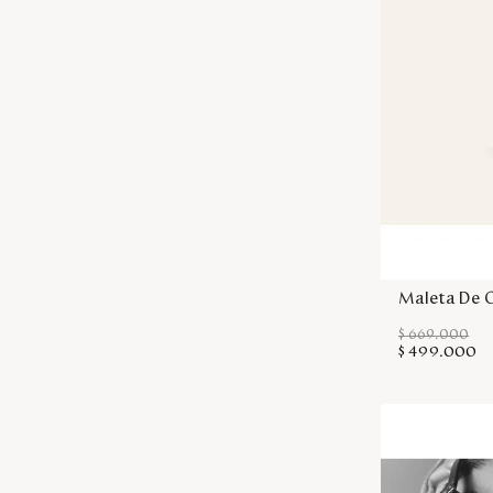
Maleta De 
$
669
.
000
$
499
.
000