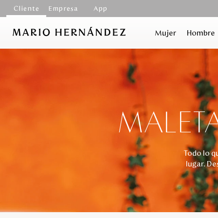
Cliente
Empresa
App
Mujer
Hombre
MALETA
Todo lo q
lugar. D