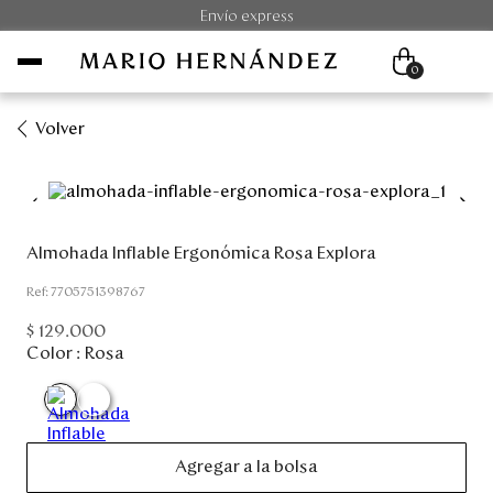
Envío express
0
Volver
Mujer
Hombre
Almohada Inflable Ergonómica Rosa Explora
Unisex
:
7705751398767
$
129
.
000
Viaje
Color :
Rosa
Colecciones
Outlet
Agregar a la bolsa