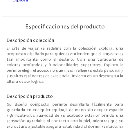
Disney
Mi cuenta
Especificaciones del producto
Blog
Descripción colección
El arte de viajar se redefine con la colección Explora, una
propuesta diseñada para quienes entienden que el trayecto es
Servicio al cliente
tan importante como el destino. Con una curaduría de
colores profundos y funcionalidades superiores, Explora le
Nuestras Tiendas
permite elegir el accesorio que mejor refleje su estilo personal y
sus altos estándares de excelencia. Invierta en un descanso a la
altura de sus logros.
Colombia
Descripción producto
Costa Rica
Panamá
Su diseño compacto permite desinflarla fácilmente para
USA
guardarla en cualquier equipaje de mano sin ocupar espacio
Venezuela
significativo.La suavidad de su acabado exterior brinda una
sensación agradable al contacto con la piel, mientras que su
estructura ajustable asegura estabilidad al dormir sentado. Es