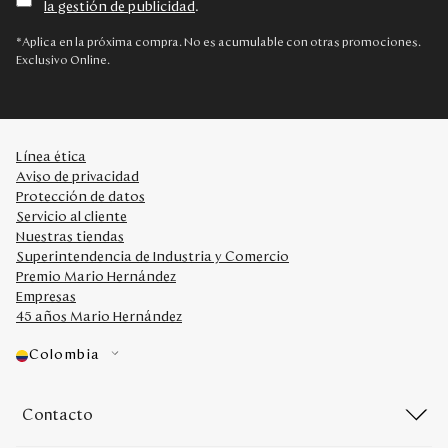
la gestión de publicidad
.
Disney
*Aplica en la próxima compra. No es acumulable con otras promociones.
Exclusivo Online.
Mi cuenta
Blog
Línea ética
Aviso de privacidad
Servicio al cliente
Protección de datos
Servicio al cliente
Nuestras tiendas
Nuestras Tiendas
Superintendencia de Industria y Comercio
Premio Mario Hernández
Empresas
Colombia
45 años Mario Hernández
Costa Rica
Panamá
Colombia
USA
Venezuela
Contacto