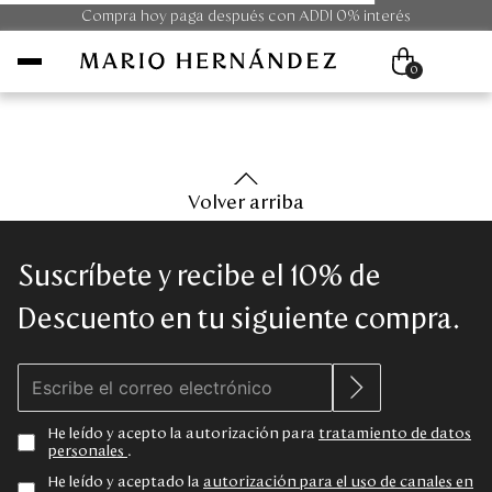
Compra hoy paga después con ADDI 0% interés
0
Mujer
Volver arriba
Hombre
Suscríbete y recibe el 10% de
Unisex
Descuento en tu siguiente compra.
Viaje
Colecciones
He leído y acepto la autorización para
tratamiento de datos
personales
.
Outlet
He leído y aceptado la
autorización para el uso de canales en