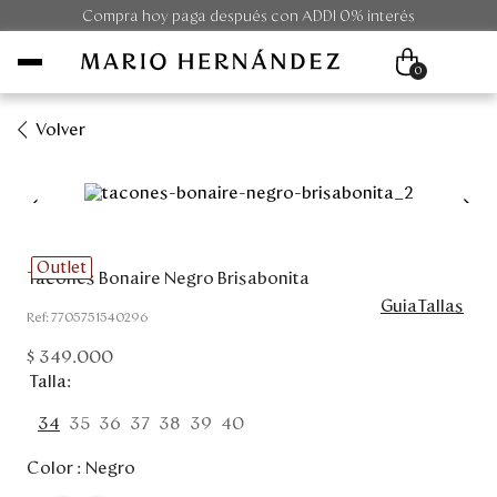
Compra hoy paga después con ADDI 0% interés
0
Volver
Mujer
Hombre
Outlet
Tacones Bonaire Negro Brisabonita
Unisex
GuiaTallas
:
7705751540296
Viaje
$
349
.
000
Talla
Colecciones
34
35
36
37
38
39
40
Outlet
Color :
Negro