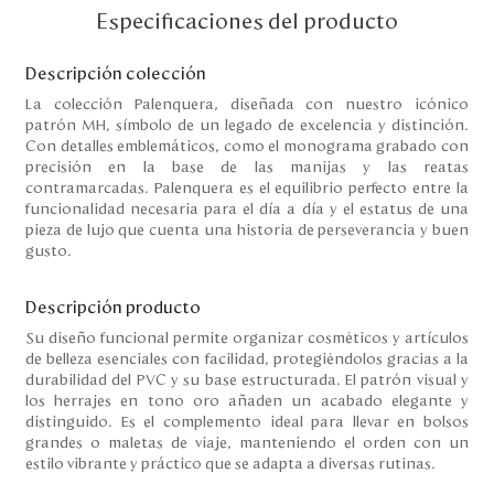
Disney
Especificaciones del producto
Descripción colección
Mi cuenta
La colección Palenquera, diseñada con nuestro icónico
patrón MH, símbolo de un legado de excelencia y distinción.
Con detalles emblemáticos, como el monograma grabado con
Blog
precisión en la base de las manijas y las reatas
contramarcadas. Palenquera es el equilibrio perfecto entre la
Servicio al cliente
funcionalidad necesaria para el día a día y el estatus de una
pieza de lujo que cuenta una historia de perseverancia y buen
gusto.
Nuestras Tiendas
Descripción producto
Su diseño funcional permite organizar cosméticos y artículos
Colombia
de belleza esenciales con facilidad, protegiéndolos gracias a la
Costa Rica
durabilidad del PVC y su base estructurada. El patrón visual y
Panamá
los herrajes en tono oro añaden un acabado elegante y
USA
distinguido. Es el complemento ideal para llevar en bolsos
Venezuela
grandes o maletas de viaje, manteniendo el orden con un
estilo vibrante y práctico que se adapta a diversas rutinas.