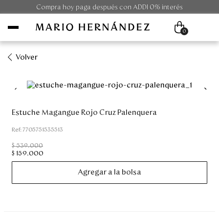
Compra hoy paga después con ADDI 0% interés
0
Volver
Mujer
Hombre
Estuche Magangue Rojo Cruz Palenquera
Unisex
:
7705751535513
$
539
.
000
Viaje
$
159
.
000
Agregar a la bolsa
Colecciones
Outlet