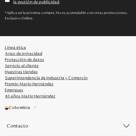
la gestión de publicidad
.
Disney
*Aplica en la próxima compra. No es acumulable con otras promociones.
Exclusivo Online.
Mi cuenta
Blog
Línea ética
Aviso de privacidad
Servicio al cliente
Protección de datos
Servicio al cliente
Nuestras tiendas
Nuestras Tiendas
Superintendencia de Industria y Comercio
Premio Mario Hernández
Empresas
Colombia
45 años Mario Hernández
Costa Rica
Panamá
Colombia
USA
Venezuela
Contacto