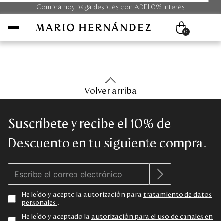
Compra hoy paga después con ADDI 0% interés
0
Mujer
Volver arriba
Hombre
Suscríbete y recibe el 10% de
Unisex
Descuento en tu siguiente compra.
Viaje
Colecciones
He leído y acepto la autorización para
tratamiento de datos
personales
.
Outlet
He leído y aceptado la
autorización para el uso de canales en