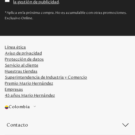
la gestión de publicidad
.
Disney
*Aplica en la próxima compra. No es acumulable con otras promociones.
Exclusivo Online.
Mi cuenta
Blog
Línea ética
Aviso de privacidad
Servicio al cliente
Protección de datos
Servicio al cliente
Nuestras tiendas
Nuestras Tiendas
Superintendencia de Industria y Comercio
Premio Mario Hernández
Empresas
Colombia
45 años Mario Hernández
Costa Rica
Panamá
Colombia
USA
Venezuela
Contacto