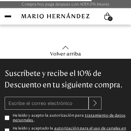
Compra hoy paga después con ADDI 0% interés
0
Mujer
Volver arriba
Hombre
Suscríbete y recibe el 10% de
Unisex
Descuento en tu siguiente compra.
Viaje
Colecciones
He leído y acepto la autorización para
tratamiento de datos
personales
.
Outlet
He leído y aceptado la
autorización para el uso de canales en