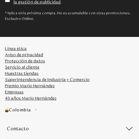
la gestión de publicidad
.
Disney
*Aplica en la próxima compra. No es acumulable con otras promociones.
Exclusivo Online.
Mi cuenta
Blog
Línea ética
Aviso de privacidad
Servicio al cliente
Protección de datos
Servicio al cliente
Nuestras tiendas
Nuestras Tiendas
Superintendencia de Industria y Comercio
Premio Mario Hernández
Empresas
Colombia
45 años Mario Hernández
Costa Rica
Panamá
Colombia
USA
Venezuela
Contacto