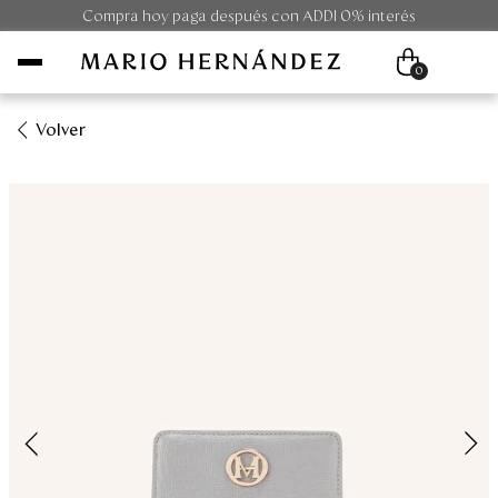
Compra hoy paga después con ADDI 0% interés
0
Volver
Mujer
Hombre
Unisex
Viaje
Colecciones
Outlet