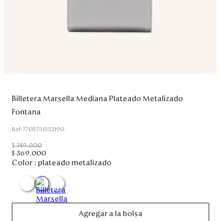
Disney
Mi cuenta
Blog
Servicio al cliente
Billetera Marsella Mediana Plateado Metalizado
Fontana
Nuestras Tiendas
:
7705751552190
$
749
.
000
Colombia
$
369
.
000
Color :
plateado metalizado
Costa Rica
Panamá
USA
Venezuela
Agregar a la bolsa