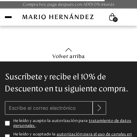
Compra hoy paga después con ADDI 0% interés
0
Mujer
Volver arriba
Hombre
Suscríbete y recibe el 10% de
Unisex
Descuento en tu siguiente compra.
Viaje
Colecciones
He leído y acepto la autorización para
tratamiento de datos
personales
.
Outlet
He leído y aceptado la
autorización para el uso de canales en