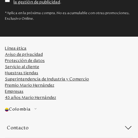
la gestión de publicidad
.
Disney
*Aplica en la próxima compra. No es acumulable con otras promociones.
Exclusivo Online.
Mi cuenta
Blog
Línea ética
Aviso de privacidad
Servicio al cliente
Protección de datos
Servicio al cliente
Nuestras tiendas
Nuestras Tiendas
Superintendencia de Industria y Comercio
Premio Mario Hernández
Empresas
Colombia
45 años Mario Hernández
Costa Rica
Panamá
Colombia
USA
Venezuela
Contacto