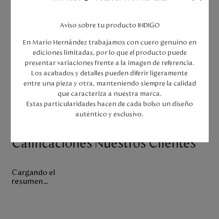
MARROQUINERA SAS otorga a sus clientes la posibilidad de
solicitar la devolución de su dinero por efectos de retracto,
Aviso sobre tu producto INDIGO
reversión o cancelación de compras online, para ello, el cliente
deberá seguir los siguientes pasos.
En Mario Hernández trabajamos con cuero genuino en
Haz
clic aquí
para consultar todas nuestras políticas de envíos,
ediciones limitadas, por lo que el producto puede
cambios y devoluciones.
presentar variaciones frente a la imagen de referencia.
Los acabados y detalles pueden diferir ligeramente
entre una pieza y otra, manteniendo siempre la calidad
que caracteriza a nuestra marca.
Estas particularidades hacen de cada bolso un diseño
auténtico y exclusivo.
¡Exprésate con Estilo!
Calificaciones Nuestros Clientes
Cargando el
resumen…