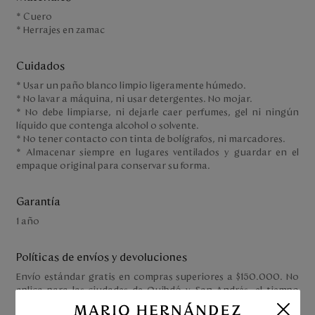
* Cuero
* Herrajes en zamac
Cuidados
* Usar un paño blanco limpio ligeramente húmedo.
* No lavar a máquina, ni usar detergentes. No mojar.
* No debe limpiarse, ni dejarle caer perfumes, gel ni ningún
líquido que contenga alcohol o solvente.
* No tener contacto con tinta de bolígrafos, ni marcadores.
* Almacenar siempre en lugares ventilados y guardar en el
empaque original para conservar su forma.
Garantía
1 año
Políticas de envíos y devoluciones
Envío estándar gratis en compras superiores a $150.000. No
aplica para las ciudades de Quibdó y San Andrés, el tiempo
estimado de entrega varía según la ciudad de destino.