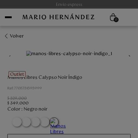
Envío express
0
Volver
Mujer
Hombre
Outlet
Manos Libres Calypso Noir Índigo
Unisex
:
7705751595999
Viaje
$
529
.
000
$
349
.
000
Color :
Negro noir
Colecciones
Outlet