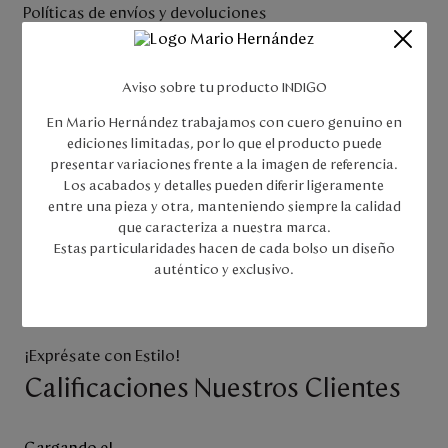
Políticas de envíos y devoluciones
Envío estándar gratis en compras superiores a $150.000. No
aplica para las ciudades de Quibdó y San Andrés, el tiempo
estimado de entrega varía según la ciudad de destino.
Aviso sobre tu producto INDIGO
MARROQUINERA SAS otorga a sus clientes la posibilidad de
En Mario Hernández trabajamos con cuero genuino en
solicitar la devolución de su dinero por efectos de retracto,
ediciones limitadas, por lo que el producto puede
reversión o cancelación de compras online, para ello, el cliente
presentar variaciones frente a la imagen de referencia.
deberá seguir los siguientes pasos.
Los acabados y detalles pueden diferir ligeramente
Haz
clic aquí
para consultar todas nuestras políticas de envíos,
entre una pieza y otra, manteniendo siempre la calidad
cambios y devoluciones.
que caracteriza a nuestra marca.
Estas particularidades hacen de cada bolso un diseño
auténtico y exclusivo.
¡Exprésate con Estilo!
Calificaciones Nuestros Clientes
Cargando el