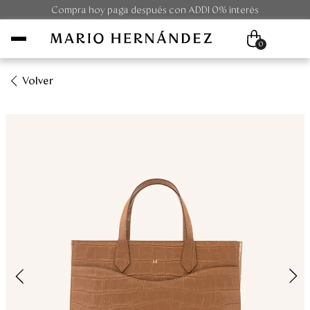
Compra hoy paga después con ADDI 0% interés
0
Volver
Mujer
Hombre
Unisex
Viaje
Colecciones
Outlet