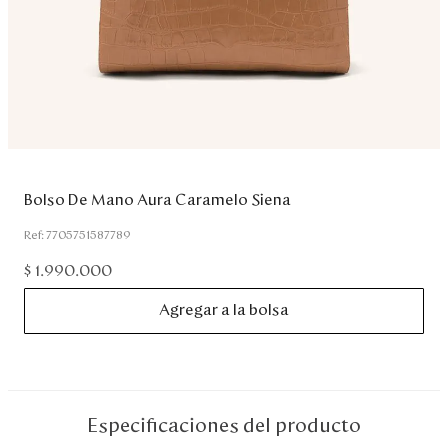
Disney
Mi cuenta
Blog
Servicio al cliente
Bolso De Mano Aura Caramelo Siena
:
7705751587789
Nuestras Tiendas
$
1
.
990
.
000
Colombia
Agregar a la bolsa
Costa Rica
Panamá
USA
Venezuela
Especificaciones del producto