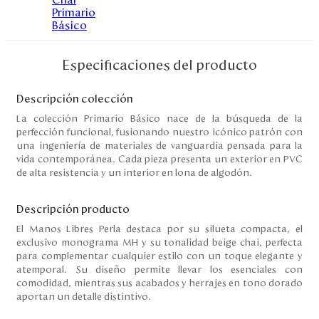
Disney
Mi cuenta
Especificaciones del producto
Blog
Descripción colección
La colección Primario Básico nace de la búsqueda de la
perfección funcional, fusionando nuestro icónico patrón con
Servicio al cliente
una ingeniería de materiales de vanguardia pensada para la
vida contemporánea. Cada pieza presenta un exterior en PVC
Nuestras Tiendas
de alta resistencia y un interior en lona de algodón.
Descripción producto
Colombia
El Manos Libres Perla destaca por su silueta compacta, el
Costa Rica
exclusivo monograma MH y su tonalidad beige chai, perfecta
Panamá
para complementar cualquier estilo con un toque elegante y
USA
atemporal. Su diseño permite llevar los esenciales con
Venezuela
comodidad, mientras sus acabados y herrajes en tono dorado
aportan un detalle distintivo.