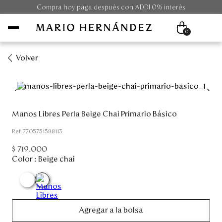
Compra hoy paga después con ADDI 0% interés
0
Volver
Mujer
Hombre
Manos Libres Perla Beige Chai Primario Básico
Unisex
:
7705751588113
$
719
.
000
Viaje
Color :
Beige chai
Colecciones
Outlet
Agregar a la bolsa