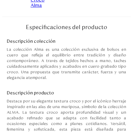
Disney
Mi cuenta
Especificaciones del producto
Blog
Descripción colección
La colección Alma es una colección exclusiva de bolsos en
cuero que refleja el equilibrio entre tradición y diseño
Servicio al cliente
contemporáneo. A través de tejidos hechos a mano, taches
cuidadosamente aplicados y acabados en cuero grabado tipo
Nuestras Tiendas
croco. Una propuesta que transmite carácter, fuerza y una
elegancia atemporal.
Colombia
Descripción producto
Costa Rica
Destaca por su elegante textura croco y por el icónico herraje
Panamá
inspirado en las alas de una mariposa, símbolo de la colección
USA
ALMA. La textura croco aporta profundidad visual y un
Venezuela
acabado refinado que se adapta con facilidad tanto a
ocasiones especiales como a planes cotidianos. Versátil,
femenina y sofisticada, esta pieza está diseñada para