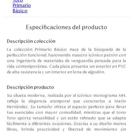
Disney
Mi cuenta
Especificaciones del producto
Blog
Descripción colección
La colección Primario Básico nace de la búsqueda de la
perfección funcional, fusionando nuestro icónico patrón con
Servicio al cliente
una ingeniería de materiales de vanguardia pensada para la
vida contemporánea. Cada pieza presenta un exterior en PVC
Nuestras Tiendas
de alta resistencia y un interior en lona de algodón.
Descripción producto
Colombia
Su silueta moderna, realzada por el icónico monograma MH,
Costa Rica
refleja la elegancia atemporal que caracteriza a Mario
Panamá
Hernández. Su tamaño ofrece el espacio perfecto para llevar
USA
tus esenciales con mayor comodidad, mientras que el tono
Venezuela
Toro aporta versatilidad y un estilo refinado que se adapta
fácilmente a diferentes ocasiones. Gracias a su diseño manos
libres, brinda practicidad y libertad de movimiento sin