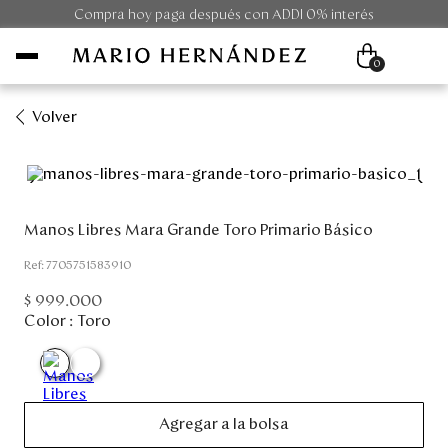
Compra hoy paga después con ADDI 0% interés
0
Volver
Mujer
Hombre
Manos Libres Mara Grande Toro Primario Básico
Unisex
:
7705751583910
$
999
.
000
Viaje
Color :
Toro
Colecciones
Outlet
Agregar a la bolsa