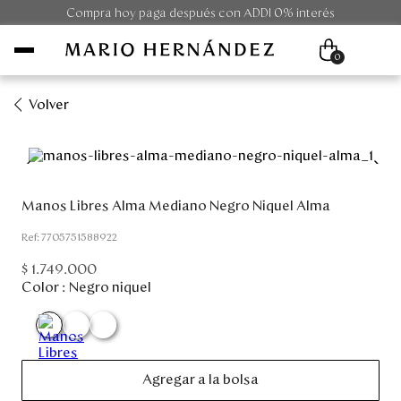
Compra hoy paga después con ADDI 0% interés
0
Volver
Mujer
Hombre
Manos Libres Alma Mediano Negro Niquel Alma
Unisex
:
7705751588922
$
1
.
749
.
000
Viaje
Color :
Negro niquel
Colecciones
Outlet
Agregar a la bolsa