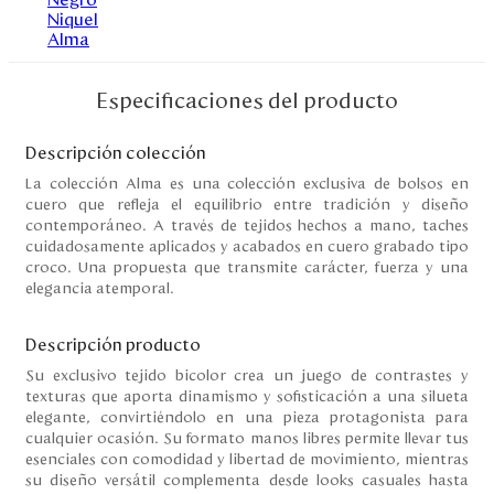
Disney
Mi cuenta
Especificaciones del producto
Blog
Descripción colección
La colección Alma es una colección exclusiva de bolsos en
cuero que refleja el equilibrio entre tradición y diseño
Servicio al cliente
contemporáneo. A través de tejidos hechos a mano, taches
cuidadosamente aplicados y acabados en cuero grabado tipo
Nuestras Tiendas
croco. Una propuesta que transmite carácter, fuerza y una
elegancia atemporal.
Colombia
Descripción producto
Costa Rica
Su exclusivo tejido bicolor crea un juego de contrastes y
Panamá
texturas que aporta dinamismo y sofisticación a una silueta
USA
elegante, convirtiéndolo en una pieza protagonista para
Venezuela
cualquier ocasión. Su formato manos libres permite llevar tus
esenciales con comodidad y libertad de movimiento, mientras
su diseño versátil complementa desde looks casuales hasta