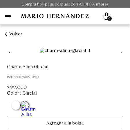
Compra hoy paga después con ADDI 0% interés
0
Volver
Mujer
Hombre
Charm Alina Glacial
Unisex
:
7705751591090
$
99
.
000
Viaje
Color :
Glacial
Colecciones
Outlet
Agregar a la bolsa