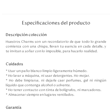
Disney
Mi cuenta
Especificaciones del producto
Blog
Descripción colección
Nuestros Charms son un recordatorio de que todo lo grande
comienza con una chispa, llevan tu esencia en cada detalle, y
Servicio al cliente
te invitan a soñar con lo imposible, para hacerlo realidad.
Nuestras Tiendas
Cuidados
* Usar un paño blanco limpio ligeramente húmedo.
* No lavar a máquina, ni usar detergentes. No mojar.
Colombia
* No debe limpiarse, ni dejarle caer perfumes, gel ni ningún
Costa Rica
líquido que contenga alcohol o solvente.
Panamá
* No tener contacto con tinta de bolígrafos, ni marcadores.
USA
* Almacenar siempre en lugares ventilados.
Venezuela
Garantía