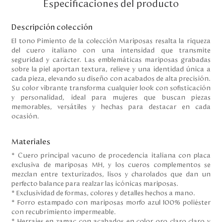
Especificaciones del producto
Disney
Descripción colección
El tono Pimiento de la colección Mariposas resalta la riqueza
Mi cuenta
del cuero italiano con una intensidad que transmite
seguridad y carácter. Las emblemáticas mariposas grabadas
Blog
sobre la piel aportan textura, relieve y una identidad única a
cada pieza, elevando su diseño con acabados de alta precisión.
Su color vibrante transforma cualquier look con sofisticación
Servicio al cliente
y personalidad, ideal para mujeres que buscan piezas
memorables, versátiles y hechas para destacar en cada
ocasión.
Nuestras Tiendas
Materiales
Colombia
* Cuero principal vacuno de procedencia italiana con placa
Costa Rica
exclusiva de mariposas MH, y los cueros complementos se
mezclan entre texturizados, lisos y charolados que dan un
Panamá
perfecto balance para realzar las icónicas mariposas.
USA
* Exclusividad de formas, colores y detalles hechos a mano.
Venezuela
* Forro estampado con mariposas morfo azul 100% poliéster
con recubrimiento impermeable.
* Herrajes en zamac con acabados en color oro claro claro y