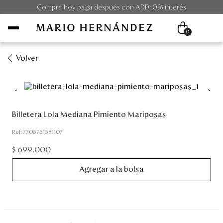
Compra hoy paga después con ADDI 0% interés
0
Volver
Mujer
Hombre
Billetera Lola Mediana Pimiento Mariposas
Unisex
:
7705751581107
$
699
.
000
Viaje
Agregar a la bolsa
Colecciones
Outlet