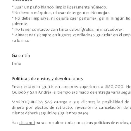
* Usar un paño blanco limpio ligeramente húmedo.
* No lavar a máquina, ni usar detergentes. No mojar.
* No debe limpiarse, ni dejarle caer perfumes, gel ni ningún l
solvente.
* No tener contacto con tinta de bolígrafos, ni marcadores.
* Almacenar siempre en lugares ventilados y guardar en el em
su forma.
Garantía
1 año
Políticas de envíos y devoluciones
Envío estándar gratis en compras superiores a $150.000. No
Quibdó y San Andrés, el tiempo estimado de entrega varía según
MARROQUINERA SAS otorga a sus clientes la posibilidad de s
dinero por efectos de retracto, reversión o cancelación de c
cliente deberá seguir los siguientes pasos.
Haz
clic aquí
para consultar todas nuestras políticas de envíos,