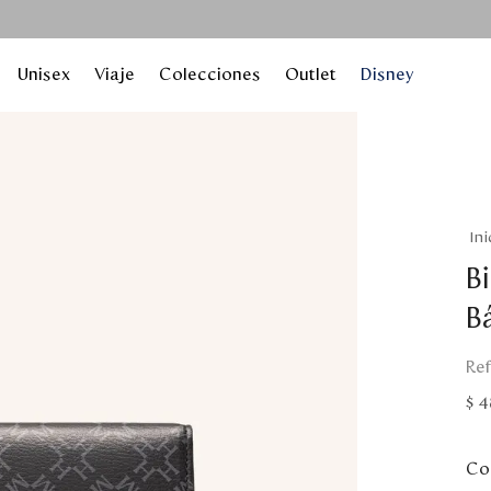
Unisex
Viaje
Colecciones
Outlet
Disney
Bi
B
$
4
Col