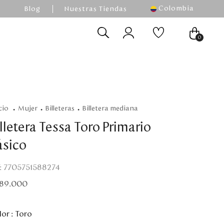
Colombia
Blog
Nuestras Tiendas
0
mujer
billeteras
billetera mediana
lletera Tessa Toro Primario
ásico
:
7705751588274
89
.
000
or :
Toro