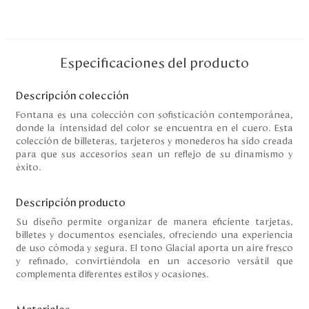
Disney
Mi cuenta
Especificaciones del producto
Blog
Descripción colección
Fontana es una colección con sofisticación contemporánea,
donde la intensidad del color se encuentra en el cuero. Esta
Servicio al cliente
colección de billeteras, tarjeteros y monederos ha sido creada
para que sus accesorios sean un reflejo de su dinamismo y
Nuestras Tiendas
éxito.
Descripción producto
Colombia
Su diseño permite organizar de manera eficiente tarjetas,
Costa Rica
billetes y documentos esenciales, ofreciendo una experiencia
Panamá
de uso cómoda y segura. El tono Glacial aporta un aire fresco
USA
y refinado, convirtiéndola en un accesorio versátil que
Venezuela
complementa diferentes estilos y ocasiones.