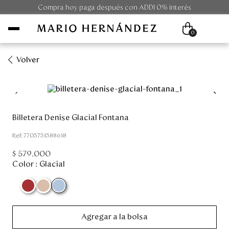
Compra hoy paga después con ADDI 0% interés
0
Volver
Mujer
Hombre
Billetera Denise Glacial Fontana
Unisex
:
7705751588618
$
579
.
000
Viaje
Color :
Glacial
Colecciones
Outlet
Agregar a la bolsa