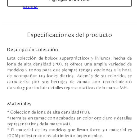
Disney
Mi cuenta
Especificaciones del producto
Blog
Descripción colección
Servicio al cliente
Esta colección de bolsos superprácticos y livianos, hecha de
lona de alta densidad (PU), te ofrece una amplia variedad de
modelos y tonos para que siempre tengas opciones a la hora
Nuestras Tiendas
de acompañar tus looks diarios. Además de su colorido, se
caracteriza por sus herrajes de zamac con recubrimiento
dorado y por incluir detalles representativos de la marca MH.
Colombia
Costa Rica
Materiales
Panamá
* Coleccion de lona de alta densidad (PU).
USA
* Herrajes en zamac con acabados en color oro claro y detalles
Venezuela
representativos de la marca MH.
* El material de los modelos que llevan forro su material es
100% poliéster con recubrimiento impermeable.