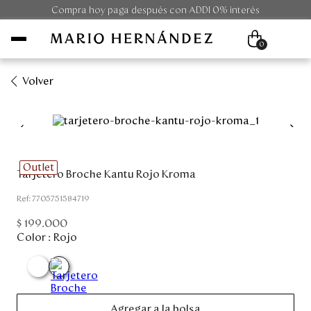
Compra hoy paga después con ADDI 0% interés
0
Volver
Mujer
Hombre
Outlet
Tarjetero Broche Kantu Rojo Kroma
Unisex
:
7705751584719
Viaje
$
199
.
000
Color :
Rojo
Colecciones
Outlet
Agregar a la bolsa