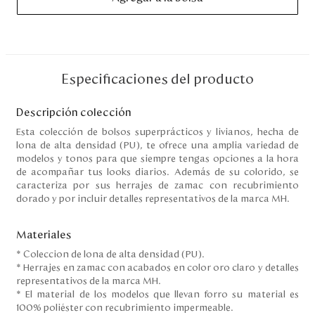
Disney
Mi cuenta
Especificaciones del producto
Blog
Descripción colección
Servicio al cliente
Esta colección de bolsos superprácticos y livianos, hecha de
lona de alta densidad (PU), te ofrece una amplia variedad de
modelos y tonos para que siempre tengas opciones a la hora
Nuestras Tiendas
de acompañar tus looks diarios. Además de su colorido, se
caracteriza por sus herrajes de zamac con recubrimiento
dorado y por incluir detalles representativos de la marca MH.
Colombia
Costa Rica
Materiales
Panamá
* Coleccion de lona de alta densidad (PU).
USA
* Herrajes en zamac con acabados en color oro claro y detalles
Venezuela
representativos de la marca MH.
* El material de los modelos que llevan forro su material es
100% poliéster con recubrimiento impermeable.