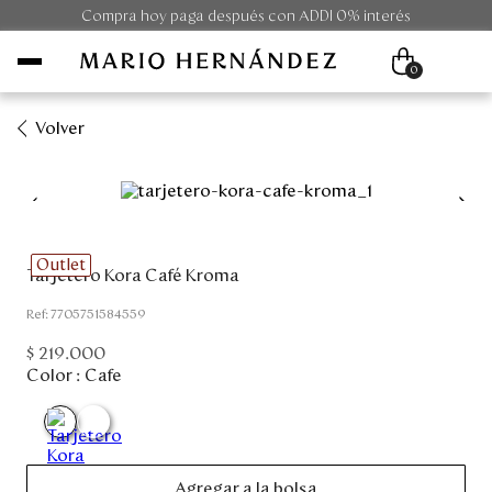
Compra hoy paga después con ADDI 0% interés
0
Volver
Mujer
Hombre
Outlet
Tarjetero Kora Café Kroma
Unisex
:
7705751584559
Viaje
$
219
.
000
Color :
Cafe
Colecciones
Outlet
Agregar a la bolsa