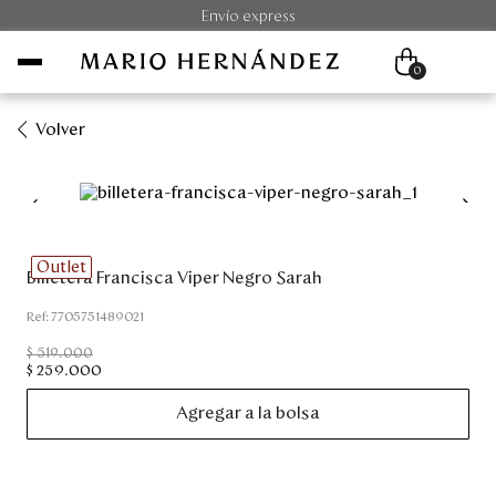
Envío express
0
Volver
Mujer
Hombre
Outlet
Billetera Francisca Viper Negro Sarah
Unisex
:
7705751489021
Viaje
$
519
.
000
$
259
.
000
Colecciones
Agregar a la bolsa
Outlet