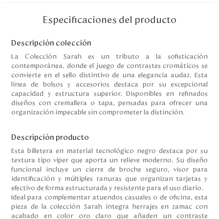
Disney
Especificaciones del producto
Descripción colección
Mi cuenta
La Colección Sarah es un tributo a la sofisticación
contemporánea, donde el juego de contrastes cromáticos se
Blog
convierte en el sello distintivo de una elegancia audaz. Esta
línea de bolsos y accesorios destaca por su excepcional
Servicio al cliente
capacidad y estructura superior. Disponibles en refinados
diseños con cremallera o tapa, pensadas para ofrecer una
organización impecable sin comprometer la distinción.
Nuestras Tiendas
Descripción producto
Esta billetera en material tecnológico negro destaca por su
Colombia
textura tipo viper que aporta un relieve moderno. Su diseño
Costa Rica
funcional incluye un cierre de broche seguro, visor para
Panamá
identificación y múltiples ranuras que organizan tarjetas y
USA
efectivo de forma estructurada y resistente para el uso diario.
Venezuela
Ideal para complementar atuendos casuales o de oficina, esta
pieza de la colección Sarah integra herrajes en zamac con
acabado en color oro claro que añaden un contraste