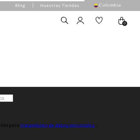
Colombia
Blog
Nuestras Tiendas
0
ación para
tratamiento de datos personales
.