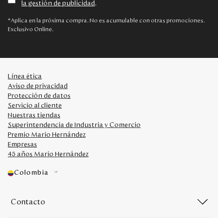
la gestión de publicidad
.
Disney
*Aplica en la próxima compra. No es acumulable con otras promociones.
Exclusivo Online.
Mi cuenta
Blog
Línea ética
Aviso de privacidad
Servicio al cliente
Protección de datos
Servicio al cliente
Nuestras tiendas
Nuestras Tiendas
Superintendencia de Industria y Comercio
Premio Mario Hernández
Empresas
Colombia
45 años Mario Hernández
Costa Rica
Panamá
Colombia
USA
Venezuela
Contacto