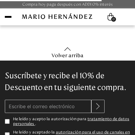
Compra hoy paga después con ADDI 0% interés
0
Mujer
Volver arriba
Hombre
Suscríbete y recibe el 10% de
Unisex
Descuento en tu siguiente compra.
Viaje
Colecciones
He leído y acepto la autorización para
tratamiento de datos
personales
.
Outlet
He leído y aceptado la
autorización para el uso de canales en