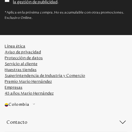
la gestión de publicidad
.
Disney
*Aplica en la próxima compra. No es acumulable con otras promociones.
Exclusivo Online.
Mi cuenta
Blog
Línea ética
Aviso de privacidad
Servicio al cliente
Protección de datos
Servicio al cliente
Nuestras tiendas
Nuestras Tiendas
Superintendencia de Industria y Comercio
Premio Mario Hernández
Empresas
Colombia
45 años Mario Hernández
Costa Rica
Panamá
Colombia
USA
Venezuela
Contacto