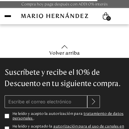
Compra hoy paga después con ADDI 0% interés
0
Mujer
Volver arriba
Hombre
Suscríbete y recibe el 10% de
Unisex
Descuento en tu siguiente compra.
Viaje
Colecciones
He leído y acepto la autorización para
tratamiento de datos
personales
.
Outlet
He leído y aceptado la
autorización para el uso de canales en