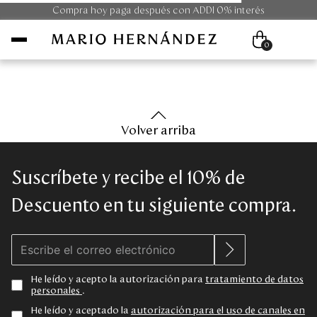
Compra hoy paga después con ADDI 0% interés
0
Mujer
Volver arriba
Hombre
Suscríbete y recibe el 10% de
Unisex
Descuento en tu siguiente compra.
Viaje
Colecciones
He leído y acepto la autorización para
tratamiento de datos
personales
.
Outlet
He leído y aceptado la
autorización para el uso de canales en