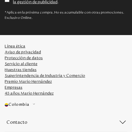
la gestión de publicidad
.
Disney
*Aplica en la próxima compra. No es acumulable con otras promociones.
Exclusivo Online.
Mi cuenta
Blog
Línea ética
Aviso de privacidad
Servicio al cliente
Protección de datos
Servicio al cliente
Nuestras tiendas
Nuestras Tiendas
Superintendencia de Industria y Comercio
Premio Mario Hernández
Empresas
Colombia
45 años Mario Hernández
Costa Rica
Panamá
Colombia
USA
Venezuela
Contacto